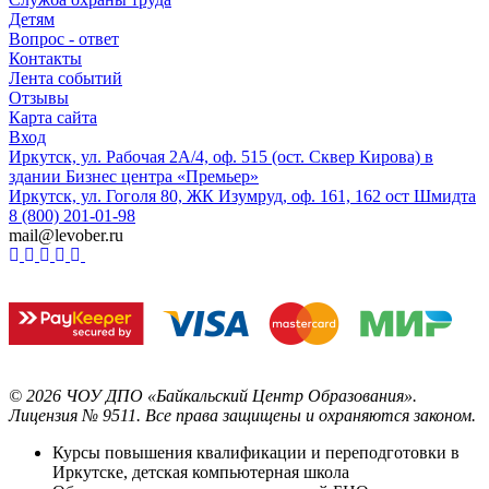
Детям
Вопрос - ответ
Контакты
Лента событий
Отзывы
Карта сайта
Вход
Иркутск, ул. Рабочая 2А/4, оф. 515 (ост. Сквер Кирова) в
здании Бизнес центра «Премьер»
Иркутск, ул. Гоголя 80, ЖК Изумруд, оф. 161, 162 ост Шмидта
8 (800) 201-01-98
mail@levober.ru
©
2026
ЧОУ ДПО «Байкальский Центр Образования».
Лицензия № 9511.
Все права защищены и охраняются законом.
Курсы повышения квалификации и переподготовки в
Иркутске, детская компьютерная школа