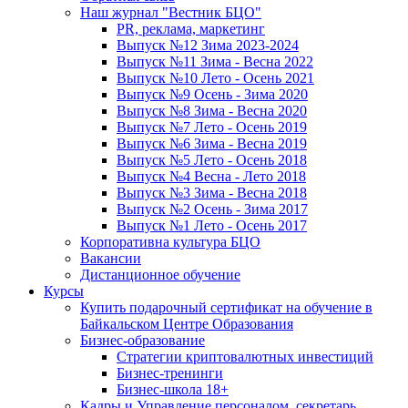
Наш журнал "Вестник БЦО"
PR, реклама, маркетинг
Выпуск №12 Зима 2023-2024
Выпуск №11 Зима - Весна 2022
Выпуск №10 Лето - Осень 2021
Выпуск №9 Осень - Зима 2020
Выпуск №8 Зима - Весна 2020
Выпуск №7 Лето - Осень 2019
Выпуск №6 Зима - Весна 2019
Выпуск №5 Лето - Осень 2018
Выпуск №4 Весна - Лето 2018
Выпуск №3 Зима - Весна 2018
Выпуск №2 Осень - Зима 2017
Выпуск №1 Лето - Осень 2017
Корпоративна культура БЦО
Вакансии
Дистанционное обучение
Курсы
Купить подарочный сертификат на обучение в
Байкальском Центре Образования
Бизнес-образование
Стратегии криптовалютных инвестиций
Бизнес-тренинги
Бизнес-школа 18+
Кадры и Управление персоналом, секретарь