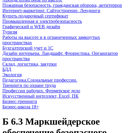
Пожарная безопасность, гражданская оборона, антитеррор
Интернет-маркетинг. Сайтостроение. Лендинги
Купить подарочный сертификат
Промышленная и электробезопасность
Графический и WEB дизайн
Туризм
Работы на высоте и в ограниченных замкнутых
пространствах
Бухгалтерский учет и 1С
Дизайн интерьера. Ландшафт. Флористика. Организатор
пространства
Склад, логистика, закупки
БДД
Экология
Педагогика.Социальные профессии.
Тренинги по охране труда
Профессии рабочих. Фермерское дело
Искусственный интеллект, Excel, ПК
Бизнес-тренинги
Бизнес-школа 18+
Б 6.3 Маркшейдерское
обеспечение безопасного