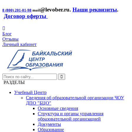
@levober.ru
.
Наши реквизиты
.
8 (800) 201-01-98
mail
Договор оферты
Блог
Отзывы
Личный кабинет
РАЗДЕЛЫ
Учебный Центр
Сведения об образовательной организации ЧОУ
ДПО "БЦО"
Основные сведения
Структура и органы управления
образовательной организацией
Документы
Образование